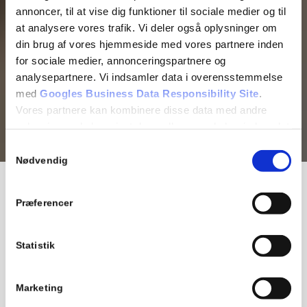
annoncer, til at vise dig funktioner til sociale medier og til
at analysere vores trafik. Vi deler også oplysninger om
din brug af vores hjemmeside med vores partnere inden
for sociale medier, annonceringspartnere og
analysepartnere. Vi indsamler data i overensstemmelse
med
Googles Business Data Responsibility Site
.
Vores partnere kan kombinere disse data med andre
oplysninger, du har givet dem, eller som de har indsamlet
fra din brug af deres tjenester.
Samtykkevalg
Nødvendig
Se Cookie & Privatlivspolitik
her
Entry/Exit Interviews
Præferencer
Entry-/exit analyse: 50-70% af kundernes køb er drevet
Statistik
af følelser. Hos Shoptimizer er vi specialister i Exit
interviews, og har udviklet en unik entry-/exit analyse,
der identificerer dine kunders emotionelle oplevelse både
Marketing
før, under og efter de handler med dig.