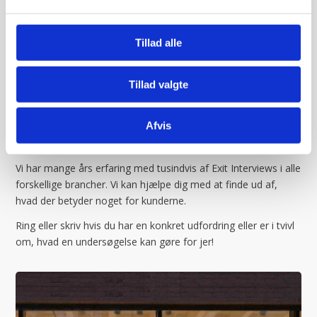
Gennem Exit Interviews kortlægger vi kundens forventninger
og undersøger hvorvidt de indfries eller overgås.
Tillad alle
Undersøgelsen gennemføres ved at interviewe dine kunder,
før de går ind i butikken og igen når de går ud.
Tillad valgte
Vi er klar, hvis du ønsker at vide,
Afvis
hvad kunderne mener om jer.
Vi har mange års erfaring med tusindvis af Exit Interviews i alle
forskellige brancher. Vi kan hjælpe dig med at finde ud af,
hvad der betyder noget for kunderne.
Ring eller skriv hvis du har en konkret udfordring eller er i tvivl
om, hvad en undersøgelse kan gøre for jer!