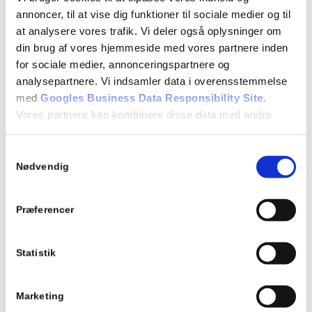
annoncer, til at vise dig funktioner til sociale medier og til
at analysere vores trafik. Vi deler også oplysninger om
din brug af vores hjemmeside med vores partnere inden
for sociale medier, annonceringspartnere og
Mystery Shopping
analysepartnere. Vi indsamler data i overensstemmelse
med
Googles Business Data Responsibility Site
.
Mystery Shopping giver jer et værktøj til at spotte
Vores partnere kan kombinere disse data med andre
kerne- kunder og konstruktiv opfølgning på salg
oplysninger, du har givet dem, eller som de har indsamlet
og service
fra din brug af deres tjenester.
Samtykkevalg
Nødvendig
Læs mere
Se Cookie & Privatlivspolitik
her
Præferencer
Statistik
Marketing