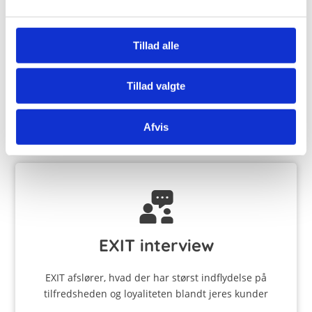
Store Check
Store Check skaber, gennem visuelle målinger,
Tillad alle
objektive data at arbejde med ledelse og
udvikling ud fra
Tillad valgte
Læs mere
Afvis
EXIT interview
EXIT afslører, hvad der har størst indflydelse på
tilfredsheden og loyaliteten blandt jeres kunder